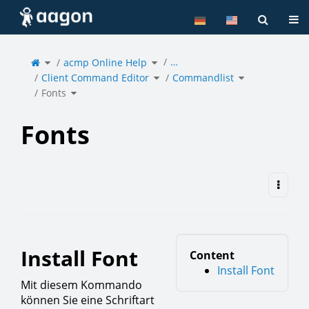
Home
Tog
Toggle
Toggle
…
the
acmp Online Help
the
parent
hierarchy
tree
tree
of
under
Toggle
Toggle
Fonts.
acmp
Client Command Editor
the
Commandlist
the
Online
hierarchy
hierarchy
Help.
tree
tree
under
under
Toggle
Client
Commandlist.
Fonts
the
Command
hierarchy
Editor.
tree
under
Fonts.
Fonts
Install Font
Content
Install Font
Mit diesem Kommando
können Sie eine Schriftart