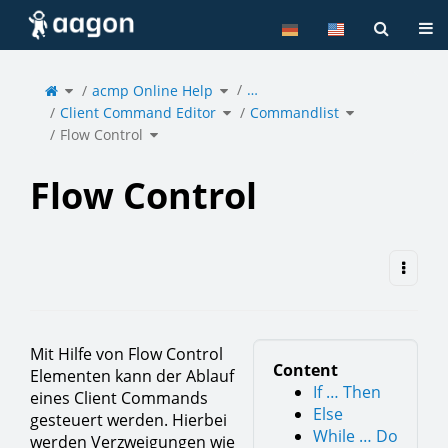
Home
Tog
Toggle
Toggle
…
the
acmp Online Help
the
parent
hierarchy
tree
tree
of
under
Toggle
Toggle
Flow
acmp
Client Command Editor
the
Commandlist
the
Control.
Online
hierarchy
hierarchy
Help.
tree
tree
under
under
Toggle
Client
Commandlist.
Flow Control
the
Command
hierarchy
Editor.
tree
under
Flow
Control.
Flow Control
Mit Hilfe von Flow Control
Content
Elementen kann der Ablauf
If … Then
eines Client Commands
Else
gesteuert werden. Hierbei
While … Do
werden Verzweigungen wie