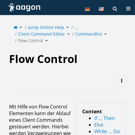
Home
Tog
Toggle
Toggle
…
the
acmp Online Help
the
parent
hierarchy
tree
tree
of
under
Toggle
Toggle
Flow
acmp
Client Command Editor
the
Commandlist
the
Control.
Online
hierarchy
hierarchy
Help.
tree
tree
under
under
Toggle
Client
Commandlist.
Flow Control
the
Command
hierarchy
Editor.
tree
under
Flow
Control.
Flow Control
Mit Hilfe von Flow Control
Content
Elementen kann der Ablauf
If … Then
eines Client Commands
Else
gesteuert werden. Hierbei
While … Do
werden Verzweigungen wie