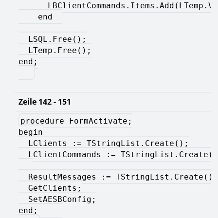
      LBClientCommands.Items.Add(LTemp.Va
    end  
  LSQL.Free();
  LTemp.Free();
end;
Zeile 142 - 151
procedure FormActivate;
begin
  LClients := TStringList.Create();
  LClientCommands := TStringList.Create()
  ResultMessages := TStringList.Create();
  GetClients;
  SetAESBConfig;
end;     