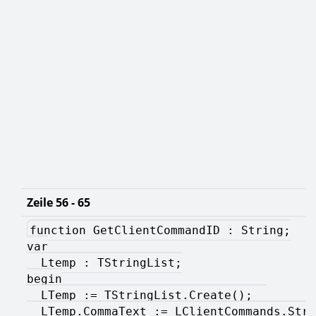
Zeile 56 - 65
function GetClientCommandID : String;
var
  Ltemp : TStringList;
begin
  LTemp := TStringList.Create();  
  LTemp.CommaText := LClientCommands.Stri