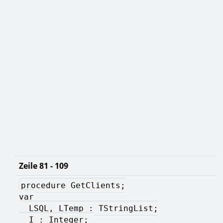
Zeile 81 - 109
procedure GetClients;
var
  LSQL, LTemp : TStringList;
  I : Integer; 