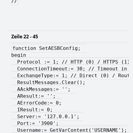
//
Zeile 22 - 45
function SetAESBConfig;  
begin 
  Protocol := 1; // HTTP (0) / HTTPS (1) 
  ConnectionTimeout:= 30; // Timeout in S
  ExchangeType:= 1; // Direct (0) / Routi
  ResultMessages.Clear();
  AAckMessages:= '';  
  AResult:= '';
  AErrorCode:= 0;
  IResult:= 0;   
  Server:= '127.0.0.1'; 
  Port:= '3900';
  Username:= GetVarContent('USERNAME');