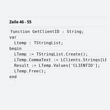
Zeile 46 - 55
function GetClientID : String;
var
  Ltemp : TStringList; 
begin
  LTemp := TStringList.Create(); 
  LTemp.CommaText := LClients.Strings[LBC
  Result := LTemp.Values['CLIENTID'];
  LTemp.Free();
end