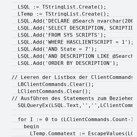
  LSQL := TStringList.Create();
  LTemp := TStringList.Create();
  LSQL.Add('DECLARE @Search nvarchar(200)
  LSQL.Add('SELECT DESCRIPTION, SCRIPTID'
  LSQL.Add('FROM SYS_SCRIPTS');
  LSQL.Add('WHERE HASCLIENTSCRIPT = 1');
  LSQL.Add('AND State = 7');
  LSQL.Add('AND DESCRIPTION LIKE @Search'
  LSQL.Add('ORDER BY DESCRIPTION');
// Leeren der Listbox der ClientCommands
  LBClientCommands.Clear();
  LClientCommands.Clear();
// Ausführen des Statements zum Beziehen 
  SQLQueryEx(LSQL.Text,'','',LClientComma
  for I := 0 to (LClientCommands.Count-1)
    begin 
      LTemp.Commatext := EscapeValues(LCl