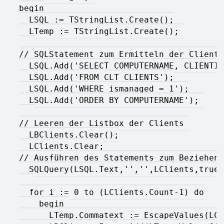
begin
  LSQL := TStringList.Create();
  LTemp := TStringList.Create(); 
// SQLStatement zum Ermitteln der Clients
  LSQL.Add('SELECT COMPUTERNAME, CLIENTID
  LSQL.Add('FROM CLT_CLIENTS');
  LSQL.Add('WHERE ismanaged = 1');
  LSQL.Add('ORDER BY COMPUTERNAME'); 
// Leeren der Listbox der Clients 
  LBClients.Clear();
  LClients.Clear;
// Ausführen des Statements zum Beziehen 
  SQLQuery(LSQL.Text,'','',LClients,true,
  for i := 0 to (LClients.Count-1) do
    begin 
      LTemp.Commatext := EscapeValues(LCl