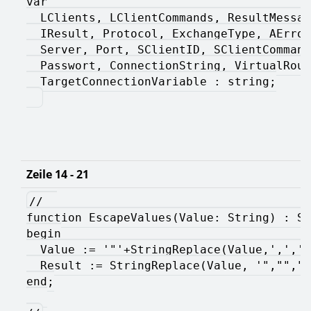
var   
  LClients, LClientCommands, ResultMessag
  IResult, Protocol, ExchangeType, AError
  Server, Port, SClientID, SClientCommand
  Passwort, ConnectionString, VirtualRout
  TargetConnectionVariable : string;
Zeile 14 - 21
//  
function EscapeValues(Value: String) : St
begin
  Value := '"'+StringReplace(Value,',','"
  Result := StringReplace(Value, '","","'
end;