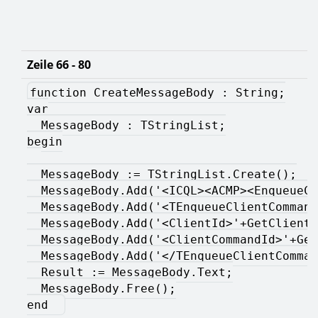
Zeile 66 - 80
function CreateMessageBody : String;
var
  MessageBody : TStringList;
begin
  MessageBody := TStringList.Create();
  MessageBody.Add('<ICQL><ACMP><EnqueueCl
  MessageBody.Add('<TEnqueueClientCommand
  MessageBody.Add('<ClientId>'+GetClientI
  MessageBody.Add('<ClientCommandId>'+Get
  MessageBody.Add('</TEnqueueClientComman
  Result := MessageBody.Text;
  MessageBody.Free();
end  