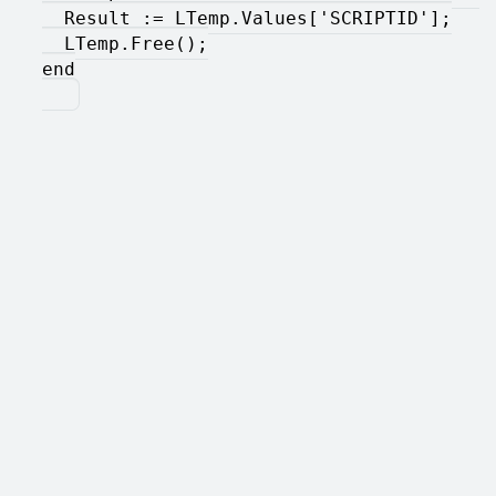
  Result := LTemp.Values['SCRIPTID'];
  LTemp.Free();
end