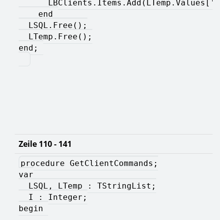
      LBClients.Items.Add(LTemp.Values['C
    end 
  LSQL.Free();
  LTemp.Free();
end; 
Zeile 110 - 141
procedure GetClientCommands;
var
  LSQL, LTemp : TStringList;
  I : Integer;
begin 