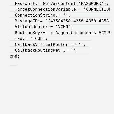
  Passwort:= GetVarContent('PASSWORD');  
  TargetConnectionVariable:= 'CONNECTION'
  ConnectionString:= '';
  MessageID:= '{43584358-4358-4358-4358-4
  VirtualRouter:= 'VCMN';
  RoutingKey:= '?.Aagon.Components.ACMPSe
  Tag:= 'ICQL';
  CallbackVirtualRouter := '';  
  CallbackRoutingKey := '';    
end;