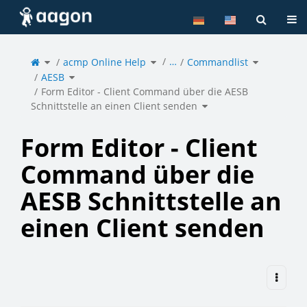
Home
Tog
Toggle
Toggle
Toggle
…
the
acmp Online Help
the
Commandlist
the
parent
hierarchy
hierarchy
tree
tree
tree
of
under
under
Toggle
Form
acmp
Commandlis
AESB
the
Editor
Online
hierarchy
-
Help.
tree
Client
under
Command
AESB.
Form Editor - Client Command über die AESB
über
die
AESB
Toggle
Schnittstelle
Schnittstelle an einen Client senden
the
an
hierarchy
einen
tree
Client
under
senden.
Form
Editor
-
Client
Command
über
Form Editor - Client
die
AESB
Schnittstelle
an
einen
Client
senden.
Command über die
AESB Schnittstelle an
einen Client senden