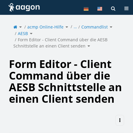
Startseite
Nav
Schalte
Schalte
Schalte
…
den
acmp Online-Hilfe
den
Commandlist
den
übergeordneten
Verzeichnisbaum
Verzeichni
Baum
unter
unter
von
acmp
Commandli
Schalte
Form
Online-
um.
AESB
den
Editor
Hilfe
Verzeichnisbaum
-
um.
unter
Client
AESB
Command
um.
Form Editor - Client Command über die AESB
über
die
AESB
Schalte
Schnittstelle
Schnittstelle an einen Client senden
den
an
Verzeichnisbaum
einen
unter
Client
Form
senden
Editor
um.
-
Client
Command
über
die
Form Editor - Client
AESB
Schnittstelle
an
einen
Client
senden
um.
Command über die
AESB Schnittstelle an
einen Client senden