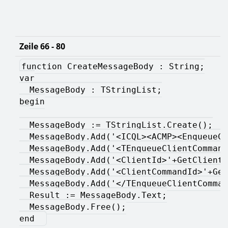
Zeile 66 - 80
function CreateMessageBody : String;
var
  MessageBody : TStringList;
begin
  MessageBody := TStringList.Create();
  MessageBody.Add('<ICQL><ACMP><EnqueueCl
  MessageBody.Add('<TEnqueueClientCommand
  MessageBody.Add('<ClientId>'+GetClientI
  MessageBody.Add('<ClientCommandId>'+Get
  MessageBody.Add('</TEnqueueClientComman
  Result := MessageBody.Text;
  MessageBody.Free();
end  