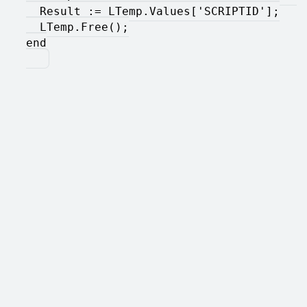
  Result := LTemp.Values['SCRIPTID'];
  LTemp.Free();
end