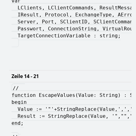
var   
  LClients, LClientCommands, ResultMessag
  IResult, Protocol, ExchangeType, AError
  Server, Port, SClientID, SClientCommand
  Passwort, ConnectionString, VirtualRout
  TargetConnectionVariable : string;
Zeile 14 - 21
//  
function EscapeValues(Value: String) : St
begin
  Value := '"'+StringReplace(Value,',','"
  Result := StringReplace(Value, '","","'
end;