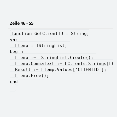
Zeile 46 - 55
function GetClientID : String;
var
  Ltemp : TStringList; 
begin
  LTemp := TStringList.Create(); 
  LTemp.CommaText := LClients.Strings[LBC
  Result := LTemp.Values['CLIENTID'];
  LTemp.Free();
end