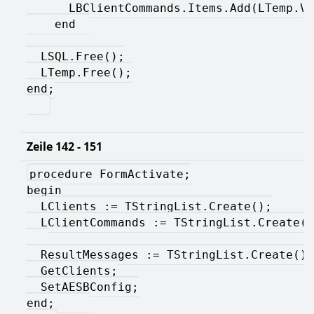
      LBClientCommands.Items.Add(LTemp.Va
    end  
  LSQL.Free();
  LTemp.Free();
end;
Zeile 142 - 151
procedure FormActivate;
begin
  LClients := TStringList.Create();
  LClientCommands := TStringList.Create()
  ResultMessages := TStringList.Create();
  GetClients;
  SetAESBConfig;
end;     