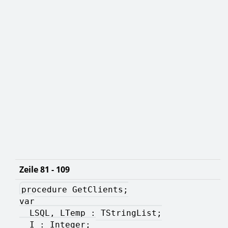
Zeile 81 - 109
procedure GetClients;
var
  LSQL, LTemp : TStringList;
  I : Integer; 