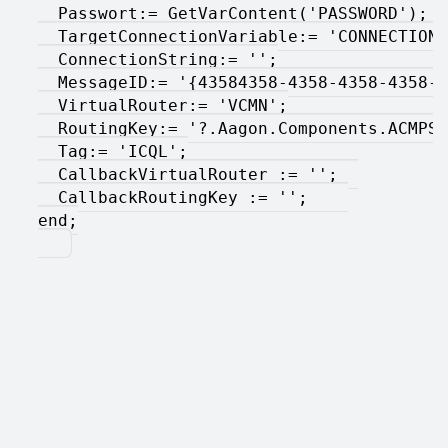
  Passwort:= GetVarContent('PASSWORD');  
  TargetConnectionVariable:= 'CONNECTION'
  ConnectionString:= '';
  MessageID:= '{43584358-4358-4358-4358-4
  VirtualRouter:= 'VCMN';
  RoutingKey:= '?.Aagon.Components.ACMPSe
  Tag:= 'ICQL';
  CallbackVirtualRouter := '';  
  CallbackRoutingKey := '';    
end;