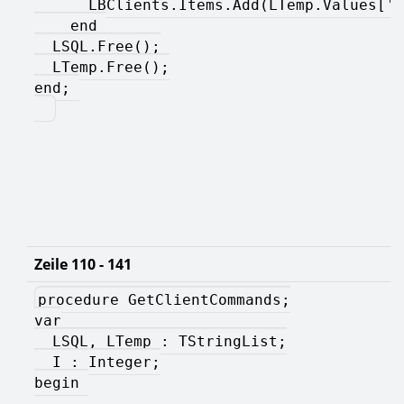
      LBClients.Items.Add(LTemp.Values['C
    end 
  LSQL.Free();
  LTemp.Free();
end; 
Zeile 110 - 141
procedure GetClientCommands;
var
  LSQL, LTemp : TStringList;
  I : Integer;
begin 