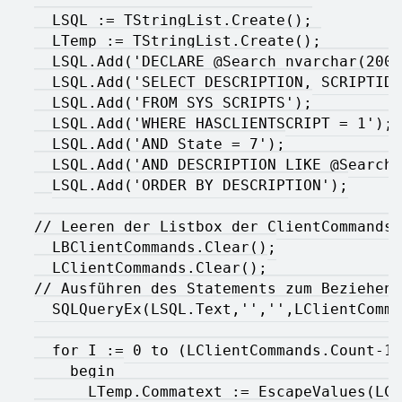
  LSQL := TStringList.Create();
  LTemp := TStringList.Create();
  LSQL.Add('DECLARE @Search nvarchar(200)
  LSQL.Add('SELECT DESCRIPTION, SCRIPTID'
  LSQL.Add('FROM SYS_SCRIPTS');
  LSQL.Add('WHERE HASCLIENTSCRIPT = 1');
  LSQL.Add('AND State = 7');
  LSQL.Add('AND DESCRIPTION LIKE @Search'
  LSQL.Add('ORDER BY DESCRIPTION');
// Leeren der Listbox der ClientCommands
  LBClientCommands.Clear();
  LClientCommands.Clear();
// Ausführen des Statements zum Beziehen 
  SQLQueryEx(LSQL.Text,'','',LClientComma
  for I := 0 to (LClientCommands.Count-1)
    begin 
      LTemp.Commatext := EscapeValues(LCl