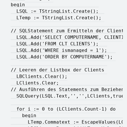
begin
  LSQL := TStringList.Create();
  LTemp := TStringList.Create(); 
// SQLStatement zum Ermitteln der Clients
  LSQL.Add('SELECT COMPUTERNAME, CLIENTID
  LSQL.Add('FROM CLT_CLIENTS');
  LSQL.Add('WHERE ismanaged = 1');
  LSQL.Add('ORDER BY COMPUTERNAME'); 
// Leeren der Listbox der Clients 
  LBClients.Clear();
  LClients.Clear;
// Ausführen des Statements zum Beziehen 
  SQLQuery(LSQL.Text,'','',LClients,true,
  for i := 0 to (LClients.Count-1) do
    begin 
      LTemp.Commatext := EscapeValues(LCl