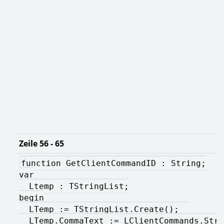
Zeile 56 - 65
function GetClientCommandID : String;
var
  Ltemp : TStringList;
begin
  LTemp := TStringList.Create();  
  LTemp.CommaText := LClientCommands.Stri