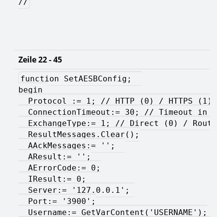
//
Zeile 22 - 45
function SetAESBConfig;  
begin 
  Protocol := 1; // HTTP (0) / HTTPS (1) 
  ConnectionTimeout:= 30; // Timeout in S
  ExchangeType:= 1; // Direct (0) / Routi
  ResultMessages.Clear();
  AAckMessages:= '';  
  AResult:= '';
  AErrorCode:= 0;
  IResult:= 0;   
  Server:= '127.0.0.1'; 
  Port:= '3900';
  Username:= GetVarContent('USERNAME');